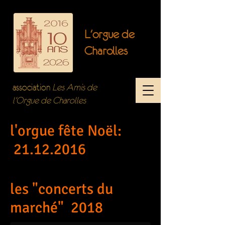
L'orgue de
Charolles
association
Les Amis de
l'Orgue de Charolles
l'orgue fête Noël:
21.12.2016
les "concerts du
marché" 2018