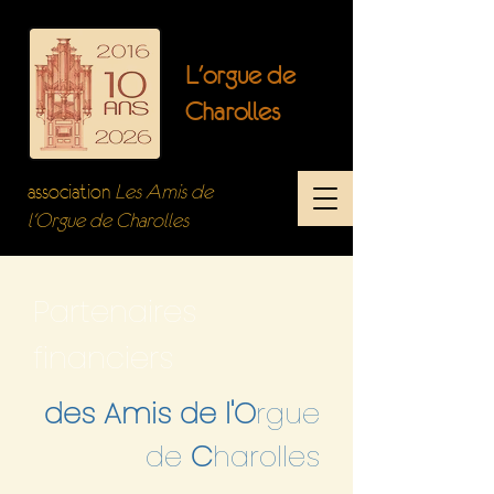
L'orgue de
Charolles
association
Les Amis de
l'Orgue de Charolles
Partenaires
financiers
des Amis de l'O
rgue
de
C
harolles