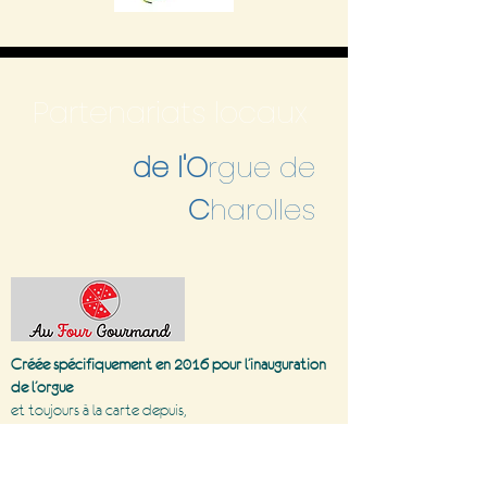
Partenariats locaux
de l'O
rgue de
C
harolles
Créée spécifiquement en 2016 pour l’inauguration
de l’orgue
et toujours à la carte depuis,
la pizza « Grand Jeu »
vous attend parmi les autres
spécialités de la pizzeria.