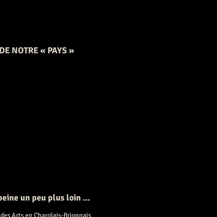
 DE NOTRE « PAYS »
.
peine un peu plus loin ...
 des Arts en Charolais-Brionnais