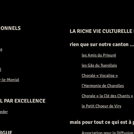
TIONNELS
LA RICHE VIE CULTURELLE
rien que sur notre canton ..
ne
les Amis du Prieuré
les Gâs du Tsarollais
l
Chorale « Vocalise »
y-le-Monial
l’Harmonie de Charolles
Chorale « la Clé des Chants »
L PAR EXCELLENCE
le Petit Choeur de Viry
eder
mais pour tout ce qui est à 
ORGUE
Association pour la Diffusion