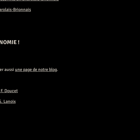
arolais-Brionnais
NOMIE !
er aussi
une page de notre blog
.
 F. Doucet
S. Lanoix