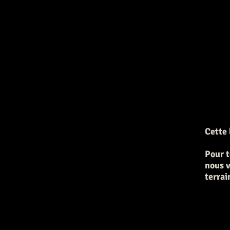
Cette 
Pour t
nous v
terrai