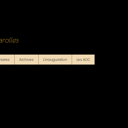
rolles
naires
Archives
L'inauguration
Les AOC