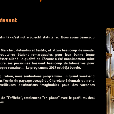
uissant
fin là - c'est notre objectif statutaire. Nous avons beaucoup
 Marché", détendus et festifs, nt attiré beaucoup de monde.
opulaires étaient remarquables pour leur bonne tenue
isser-aller ! la qualité de l'écoute a été unanimement salué
mbreuses personnes faisaient beaucoup de kilomètres pour
haque semaine ... Le programme 2017 est déjà bouclé.
nauguration, nous souhaitions programmer un grand week-end
ns l'écrin du paysage bocagé du Charolais-Brionnais qui rend
eilleuses destinations imaginables pour des vacances
 de "l'affiche", totalement "en phase" avec le profil musical
s ...