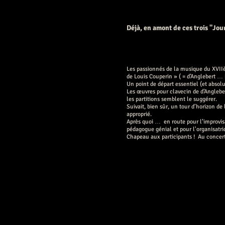
Déjà, en amont de ces trois "Jo
Les passionnés de la musique du XVIIèm
de Louis Couperin » ( = d’Anglebert …
Un point de départ essentiel (et abso
Les œuvres pour clavecin de d’Anglebe
les partitions semblent le suggérer.
Suivait, bien sûr, un tour d’horizon d
approprié.
Après quoi … en route pour l’improvisa
pédagogue génial et pour l'organisatri
Chapeau aux participants ! Au concert