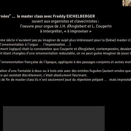
urnées" ... le master class avec Freddy EICHELBERGER
ouvert aux organistes et clavecinistes :
l’oeuvre pour orgue de J.H. d’Anglebert et L. Couperin
à interpréter, « à improviser »
e siècle n’auraient pas pu imaginer de sujet plus intéressant pour la (brève) master c
 l’ornementation à l’orgue … l’improvisation …)
lument logique) était la constatation que Couperin et d’Anglebert, contemporains, devai
rt étant chargées d’une ornementation redoutable, on ne peut guère imaginer de jouer L
e l’ornementation française de l’époque, appliquée à des passages conjoints et autres m
tion d’une Fantaisie à deux ou à trois voix avec des entrées fuguées (autant ornées que
ce qui assistait discrètement, c'était absolument fascinant.
 de fin de master class ils n’ont seulement joué du répertoire préparé … mais improvisé