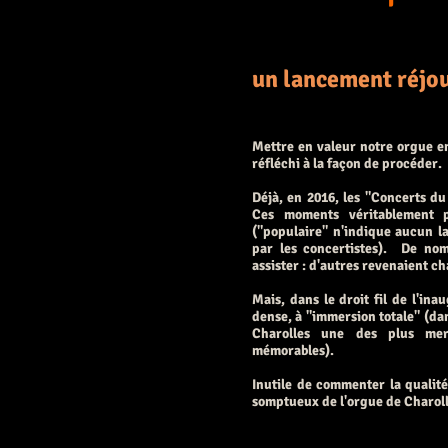
un lancement réjo
Mettre en valeur notre orgue en
réfléchi à la façon de procéder.
Déjà, en 2016, les "Concerts du
Ces moments véritablement p
("populaire" n'indique aucun la
par les concertistes). De no
assister : d'autres revenaient c
Mais, dans le droit fil de l'i
dense, à "immersion totale" (da
Charolles une des plus merv
mémorables).
I
nutile de commenter la qualité
somptueux de l'orgue de Charolle