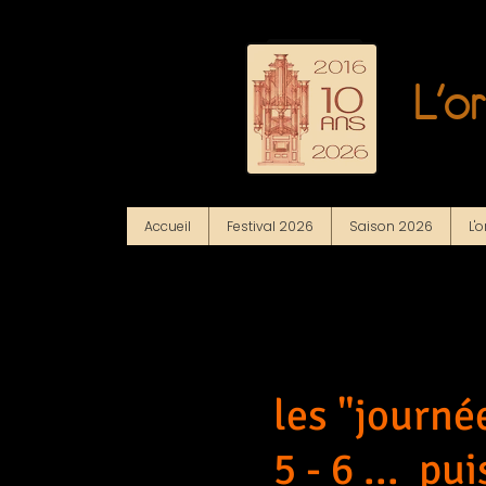
L'o
Accueil
Festival 2026
Saison 2026
L'
les "journé
5 - 6 ... pui