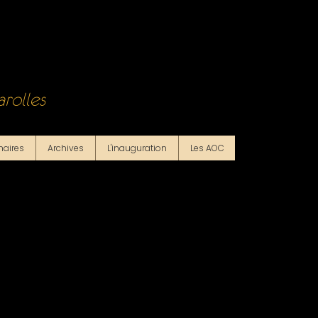
rolles
naires
Archives
L'inauguration
Les AOC
"