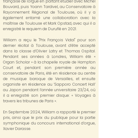
française de l'orgue en partant étudier avec Michel
Bouvard, puis Yoann Tardivel, au Conservatoire à
Rayonnement Régional de Toulouse, où il y a
également entamé une collaboration avec la
maîtrise de Toulouse et Mark Opstad, avec qui il a
enregistré le requiem de Duruflé en 2021.
William a reçu le "Prix François Vidal" pour son
dernier récital à Toulouse, avant d’être accepté
dans la classe d’Olivier Latry et Thomas Ospital.
Pendant ses années à Londres, William été «
Organ Scholar » à la chapelle royale de Hampton
Court et, pendant son première année au
conservatoire de Paris, été en résidence au centre
de musique baroque de Versailles, et ensuite
organiste en résidence au ‘Sapporo Concert Hall’
au Japon pendant l’année universitaire 23/24, où
il a enregistré son premier disque: « Voyages à
travers les tribunes de Paris ».
En Septembre 2024, William a rapporté le premier
prix, ainsi que le prix du publique pour la partie
symphonique du concours international d’orgue,
Xavier Darasse.