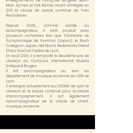
enseignements de Françoise Lengellé, Jean-
Marc Aymes et Dirk Börner, avant d’intégrer en
2011 la classe de basse continue de Yves
Rechsteiner.
Depuis 2006, comme soliste ou
accompagnateur, il s’est produit avec
plusieurs orchestres tels que l’Orchestre de
Symphonique de Gumma (Japon), le Bach
Collegium Japan, Het Noord Nederlands Orkest
(Pays-bas) et l’Opéra de Lyon.
En août 2010, il a remporté le deuxième prix de
clavecin du Concours International Musica
Antiqua à Bruges.
Il est accompagnateur au sein du
département de musique ancienne du CRR de
Lyon.
Il enseigne actuellement au CNSMD de Lyon le
clavecin et la basse continue pour la classe
d’accompagnement. Il est également
l’accompagnateur de la classe de chant
musique ancienne.