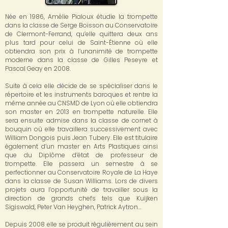
Née en 1986, Amélie Pialoux étudie la trompette
dans la classe de Serge Boisson au Conservatoire
de Clermont-Ferrand, qu’elle quittera deux ans
plus tard pour celui de Saint-Étienne où elle
obtiendra son prix à l’unanimité de trompette
moderne dans la classe de Gilles Peseyre et
Pascal Geay en 2008.
Suite à cela elle décide de se spécialiser dans le
répertoire et les instruments baroques et rentre la
même année au CNSMD de Lyon où elle obtiendra
son master en 2013 en trompette naturelle. Elle
sera ensuite admise dans la classe de cornet à
bouquin où elle travaillera successivement avec
William Dongois puis Jean Tubery. Elle est titulaire
également d’un master en Arts Plastiques ainsi
que du Diplôme d’état de professeur de
trompette. Elle passera un semestre à se
perfectionner au Conservatoire Royale de La Haye
dans la classe de Susan Williams. Lors de divers
projets aura l’opportunité de travailler sous la
direction de grands chefs tels que Kuijken
Sigiswald, Peter Van Heyghen, Patrick Aytron…
Depuis 2008 elle se produit régulièrement au sein