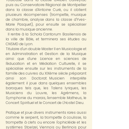
puis au Conservatoire Régional de Montpellier
dans la classe d'Antoine Curé, ou il obtient
plusieurs récompenses (trompette, musique
de chambre, analyse dans la classe d'Yves-
Marie Pasquet), pour ensuite se spécialiser
dans la musique ancienne.
Il rentre à la Schola Cantorum Basiliensis de
la ville de Bâle, et terminera ses études au
CNSMD de Lyon.
Titulaire d'un double Master II en Musicologie et
en Administration et Gestion de la Musique
ainsi que d'une Licence en sciences de
l'éducation et en Médiation Culturelle, il se
spécialise ensuite sur les instruments de la
famille des cuivres du XIXème siècle préparant
ainsi son Doctorat. Musicien interprète
également il joue dans quelques ensembles
baroques tels que, les Talens lyriques, les
Musiciens du Louvre, les Agrémens, la
Symphonie du marais, l'ensemble Matheus, le
Concert Spirituel et le Concert de L'Hostel Dieu.
Pratique et joue divers instruments rares aussi
comme le serpent, la trompette à coulisse, la
trompette à clefs ou encore l'ophicléide et les
systèmes Stoelzel, Viennois ou Berlinois pour