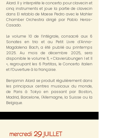
Alard. Il y interprète le concerto pour clavecin et
cinq instruments et joue la partie de clavecin
dans El retablo de Maese Pedro avec le Mahler
Chamber Orchestra dirigé par Pablo Heras-
Casado.
Le volume 10 de l’intégrale, consacré aux 6
Sonates en trio et au Petit Livre d’Anna-
Magdalena Bach, a été publié au printemps
2025. Au mois de décembre 2025, sera
disponible le volume 11, « Clavierübungen I et II
», regroupant les 6 Partitas, le Concerto italien
et l’Ouverture à la française.
Benjamin Alard se produit régulièrement dans
les principaux centres musicaux du monde,
de Paris à Tokyo en passant par Boston,
Madrid, Barcelone, l'Allemagne, la Suisse ou la
Belgique.
29
mercredi
JUILLET