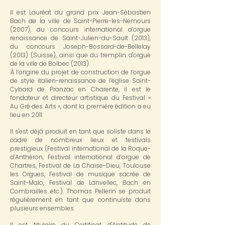
Il est Lauréat du grand prix Jean-Sébastien
Bach de la ville de Saint-Pierre-les-Nemours
(2007), du concours international d’orgue
renaissance de Saint-Julien-du-Sault (2013),
du concours Joseph-Bossard-de-Bellelay
(2013) (Suisse), ainsi que du tremplin d'orgue
de la ville de Bolbec (2013).
À l’origine du projet de construction de l’orgue
de style italien-renaissance de l’église Saint-
Cybard de Pranzac en Charente, il est le
fondateur et directeur artistique du Festival «
Au Gré des Arts », dont la première édition a eu
lieu en 2011.
Il s'est déjà produit en tant que soliste dans le
cadre de nombreux lieux et festivals
prestigieux (Festival international de la Roque-
d’Anthéron, Festival international d’orgue de
Chartres, Festival de La Chaise-Dieu, Toulouse
les Orgues, Festival de musique sacrée de
Saint-Malo, Festival de Lanvellec, Bach en
Combrailles etc.). Thomas Pellerin se produit
régulièrement en tant que continuiste dans
plusieurs ensembles.
Il est titulaire du Certificat d'Aptitude de