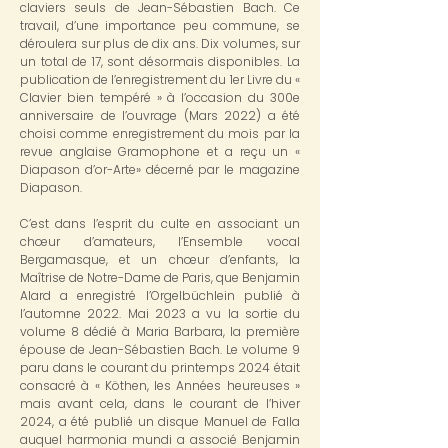
claviers seuls de Jean-Sébastien Bach. Ce
travail, d’une importance peu commune, se
déroulera sur plus de dix ans. Dix volumes, sur
un total de 17, sont désormais disponibles. La
publication de l’enregistrement du 1er Livre du «
Clavier bien tempéré » à l’occasion du 300e
anniversaire de l’ouvrage (Mars 2022) a été
choisi comme enregistrement du mois par la
revue anglaise Gramophone et a reçu un «
Diapason d’or-Arte» décerné par le magazine
Diapason.
C’est dans l’esprit du culte en associant un
chœur d’amateurs, l’Ensemble vocal
Bergamasque, et un chœur d’enfants, la
Maîtrise de Notre-Dame de Paris, que Benjamin
Alard a enregistré l’Orgelbüchlein publié à
l’automne 2022. Mai 2023 a vu la sortie du
volume 8 dédié à Maria Barbara, la première
épouse de Jean-Sébastien Bach. Le volume 9
paru dans le courant du printemps 2024 était
consacré à « Köthen, les Années heureuses »
mais avant cela, dans le courant de l’hiver
2024, a été publié un disque Manuel de Falla
auquel harmonia mundi a associé Benjamin