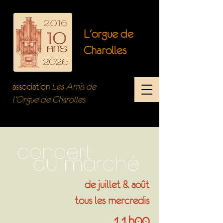
L'orgue de
Charolles
association
Les Amis de
l'Orgue de Charolles
concert
du marché
de juillet & août
tous les mercredis
11h00