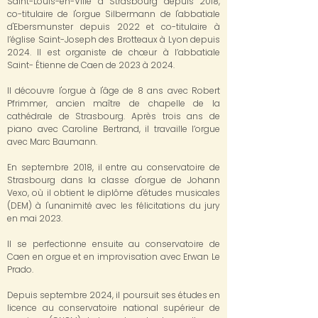
Saint-Louis-en-Ville à Strasbourg depuis 2018,
co-titulaire de l'orgue Silbermann de l'abbatiale
d'Ebersmunster depuis 2022 et co-titulaire à
l’église Saint-Joseph des Brotteaux à Lyon depuis
2024. Il est organiste de chœur à l’abbatiale
Saint- Étienne de Caen de 2023 à 2024.
Il découvre l'orgue à l'âge de 8 ans avec Robert
Pfrimmer, ancien maître de chapelle de la
cathédrale de Strasbourg. Après trois ans de
piano avec Caroline Bertrand, il travaille l’orgue
avec Marc Baumann.
En septembre 2018, il entre au conservatoire de
Strasbourg dans la classe d'orgue de Johann
Vexo, où il obtient le diplôme d'études musicales
(DEM) à l'unanimité avec les félicitations du jury
en mai 2023.
Il se perfectionne ensuite au conservatoire de
Caen en orgue et en improvisation avec Erwan Le
Prado.
Depuis septembre 2024, il poursuit ses études en
licence au conservatoire national supérieur de