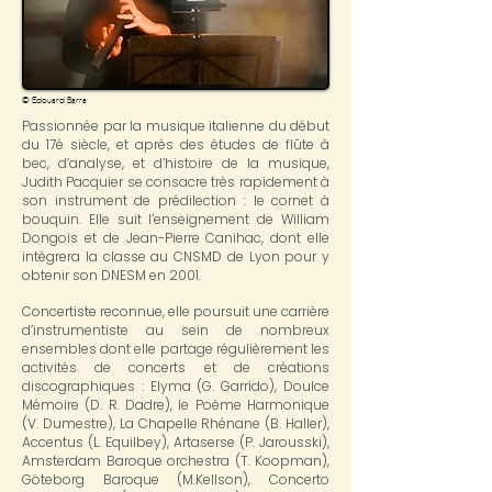
© Edouard Barra
Passionnée par la musique italienne du début
du 17è siècle, et après des études de flûte à
bec, d’analyse, et d’histoire de la musique,
Judith Pacquier se consacre très rapidement à
son instrument de prédilection : le cornet à
bouquin. Elle suit l’enseignement de William
Dongois et de Jean-Pierre Canihac, dont elle
intègrera la classe au CNSMD de Lyon pour y
obtenir son DNESM en 2001.
Concertiste reconnue, elle poursuit une carrière
d’instrumentiste au sein de nombreux
ensembles dont elle partage régulièrement les
activités de concerts et de créations
discographiques : Elyma (G. Garrido), Doulce
Mémoire (D. R. Dadre), le Poème Harmonique
(V. Dumestre), La Chapelle Rhénane (B. Haller),
Accentus (L. Equilbey), Artaserse (P. Jarousski),
Amsterdam Baroque orchestra (T. Koopman),
Göteborg Baroque (M.Kellson), Concerto