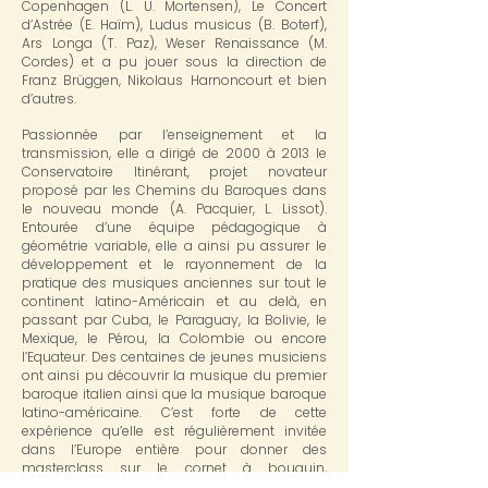
Copenhagen (L. U. Mortensen), Le Concert
d’Astrée (E. Haïm), Ludus musicus (B. Boterf),
Ars Longa (T. Paz), Weser Renaissance (M.
Cordes) et a pu jouer sous la direction de
Franz Brüggen, Nikolaus Harnoncourt et bien
d’autres.
Passionnée par l’enseignement et la
transmission, elle a dirigé de 2000 à 2013 le
Conservatoire Itinérant, projet novateur
proposé par les Chemins du Baroques dans
le nouveau monde (A. Pacquier, L. Lissot).
Entourée d’une équipe pédagogique à
géométrie variable, elle a ainsi pu assurer le
développement et le rayonnement de la
pratique des musiques anciennes sur tout le
continent latino-Américain et au delà, en
passant par Cuba, le Paraguay, la Bolivie, le
Mexique, le Pérou, la Colombie ou encore
l’Equateur. Des centaines de jeunes musiciens
ont ainsi pu découvrir la musique du premier
baroque italien ainsi que la musique baroque
latino-américaine. C’est forte de cette
expérience qu’elle est régulièrement invitée
dans l’Europe entière pour donner des
masterclass sur le cornet à bouquin,
l’improvisation et la musique d’ensemble