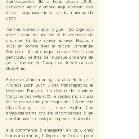
Saint-Louis-en l’Île à Paris depuis 2005,
Benjamin Alard y donne régulièrement des
récitals organisés autour de la musique de
Bach.
Tant au clavecin qu’à l’orgue, il partage son
temps entre les récitals et la musique de
chambre (à deux clavecins avec Élisabeth
Joyé, en sonate avec le flûtiste Emmanuel
Pahud) et il est chaque saison l’invité des
principaux centres de musique ancienne de
par le monde, en Europe, au Japon ou aux
Etats-Unis.
Benjamin Alard a enregistré chez Hortus le «
Andreas Bach Buch », des transcriptions, le
Manuscrit Bauyn et un disque de musique
française des XVIIe et XVIIIe siècles, mais aussi
les Sonates en trio pour orgue de JS Bach et le
ClavierÜbung I et II, chez Alpha. Ces
enregistrements ont été récompensés à de
nombreuses reprises par la presse musicale.
Il a commencé à enregistrer en 2017, chez
harmonia mundi, l’intégrale de l’œuvre pour